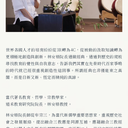
世界各國人才的培育紛紛從3R轉為4C，從被動的汲取知識轉為
更積極地創造與創新。林安梧院長通徹經典，通過對歷史的爬梳
尋找教育的覺性與自我意志，告訴我們其實在先秦時代百家爭鳴
的時代就已經很重視創造性這回事。所謂經典也非僅能束之高
閣，而是日新又新、恆定而精純的真諦。
當代著名教育、哲學、宗教學家，
道禾教育研究院院長，林安梧教授。
林安梧院長師從牟宗三，為當代新儒學重要思想家，重視歷史社
會之發展脈絡，提出融合三教應是同源互補，應藉融合三教經