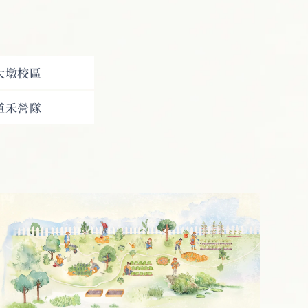
大墩校區
道禾營隊