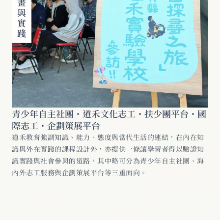
青少年自主社團・道禾文化志工・扶少團平台・國
際志工・企劃策展平台
道禾教育強調知識、能力、態度與當代生活的連結，在內在知
識與外在實踐的課程設計外，亦提供一條讓學習者得以驗證知
識實踐與社會參與的道路，其中略可分為青少年自主社團、海
內外志工服務與企劃策展平台等三重面向。