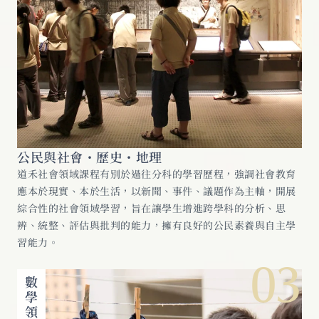
公民與社會・歷史・地理
道禾社會領域課程有別於過往分科的學習歷程，強調社會教育
應本於現實、本於生活，以新聞、事件、議題作為主軸，開展
綜合性的社會領域學習，旨在讓學生增進跨學科的分析、思
辨、統整、評估與批判的能力，擁有良好的公民素養與自主學
習能力。
03
數學領域