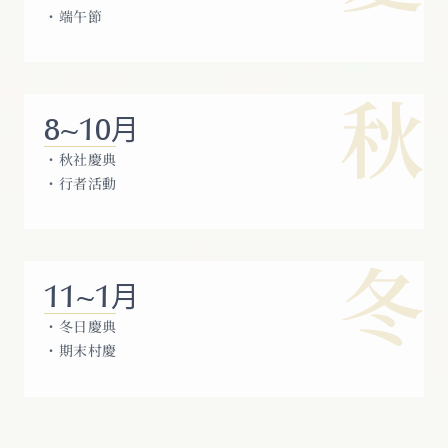
・端午節
秋
8~10
月
・秋社慶典
・行者活動
冬
11~1
月
・冬日慶典
・期末村慶