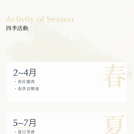
Activity of Season
四季活動
春
2~4
月
・春社慶典
・春季音樂會
夏
5~7
月
・夏日茶會