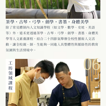
茶學・古琴・弓學・劍學・書墨・身體美學
除了常見體制內人文知識學程（如文學、數學、史地、美語
等）外，道禾更透過茶學、古琴、弓學、劍學、書墨、身體美
學等人文素養課程，結合二十四節氣舉辦全校性藝術人文活
動，讓全校親、師、生能夠一同進入具整體性與脈絡性的教育
氛圍與生活情境中。
06
工坊領域課程