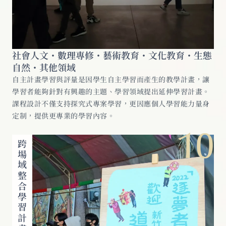
社會人文・數理專修・藝術教育・文化教育・生態
自然・其他領域
自主計畫學習與評量是因學生自主學習而產生的教學計畫，讓
學習者能夠針對有興趣的主題、學習領域提出延伸學習計畫。
課程設計不僅支持探究式專案學習，更因應個人學習能力量身
定制，提供更專業的學習內容。
10
跨場域整合學習計畫與實踐