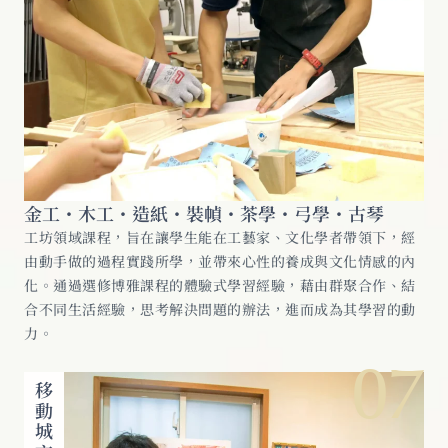
金工・木工・造紙・裝幀・茶學・弓學・古琴
工坊領域課程，旨在讓學生能在工藝家、文化學者帶領下，經
由動手做的過程實踐所學，並帶來心性的養成與文化情感的內
化。通過選修博雅課程的體驗式學習經驗，藉由群聚合作、結
合不同生活經驗，思考解決問題的辦法，進而成為其學習的動
力。
07
移動城市學習