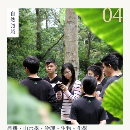
04
自然領域
農耕・山水學・物理・生物・化學