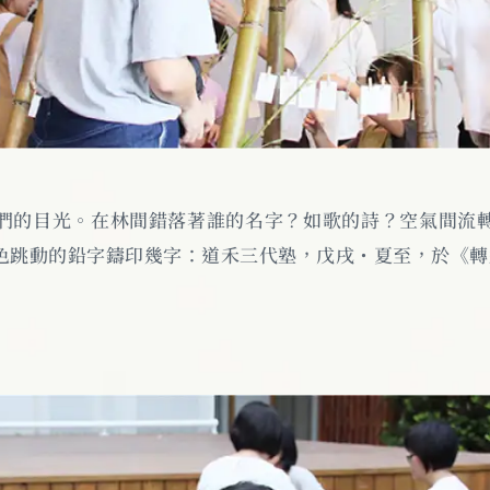
們的目光。在林間錯落著誰的名字？如歌的詩？空氣間流
色跳動的鉛字鑄印幾字：道禾三代塾，戊戌・夏至，於《轉