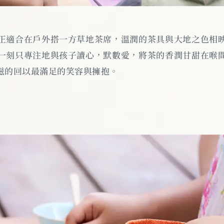
正適合在戶外搭一方草地茶席，溫潤的茶具與大地之色相
一刻只專注地與孩子讀心，默數愛，將茶的香潤甘甜在喉
滋的回以最滿足的笑容與擁抱。