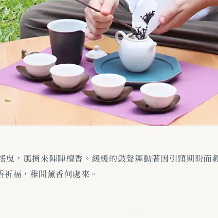
搖曳，風捎來陣陣檀香。緩緩的鼓聲舞動著因引頸期盼而
香祈福，稚問薰香何處來。