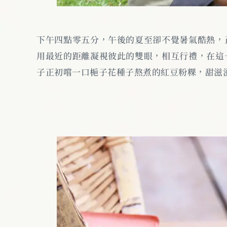
下午四點零五分，午後的夏至卻不覺暑氣酷熱，
用最近的距離凝視彼此的雙眼，相互行禮，在這
子正初嚐一口梔子花種子熬煮的紅豆粉粿，甜滋