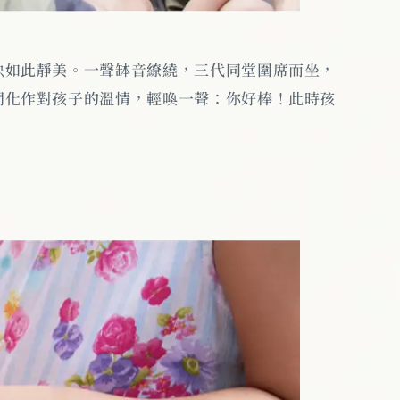
映如此靜美。一聲缽音繚繞，三代同堂圍席而坐，
間化作對孩子的溫情，輕喚一聲：你好棒！此時孩