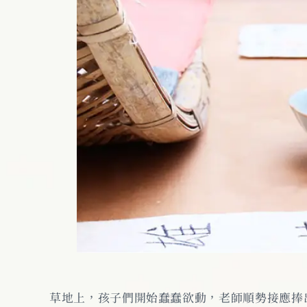
草地上，孩子們開始蠢蠢欲動，老師順勢接應捧