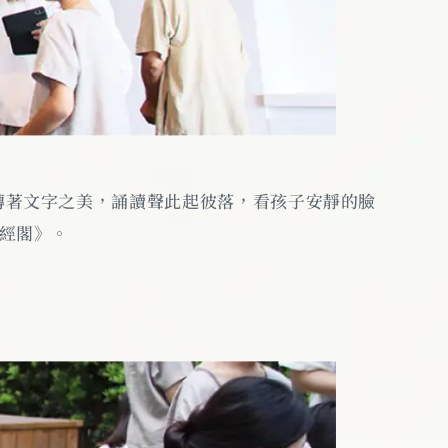
轉著文字之美，誦讀聲此起彼落，看孩子安靜的臉
經閣》。