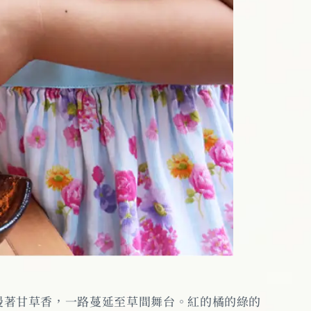
漫著甘草香，一路蔓延至草間舞台。紅的橘的綠的