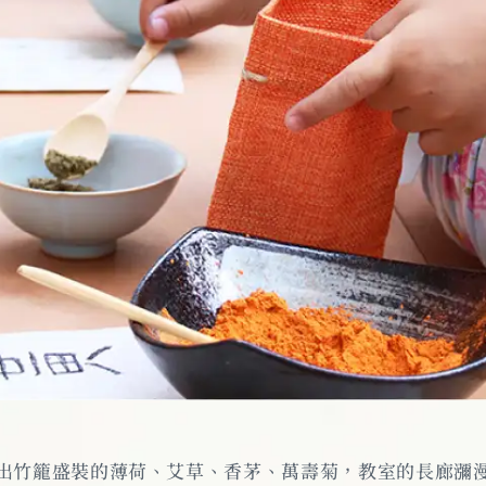
出竹籠盛裝的薄荷、艾草、香茅、萬壽菊，教室的長廊瀰