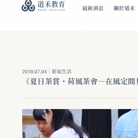
最新消息
關於道禾
｜
節氣生活
2018.07.04
《夏日茶賞・荷風茶會―在風定間