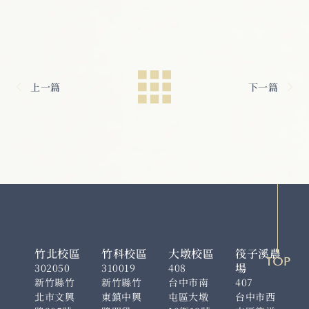
上一篇
下一篇
竹北校區
竹科校區
大墩校區
筏子溪農
TOP
場
302050
310019
408
新竹縣竹
新竹縣竹
台中市南
407
北市文興
東鎮中興
屯區大墩
台中市西